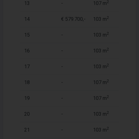
2
13
-
107 m
1
2
14
€ 579.700,-
103 m
1
2
15
-
103 m
1
2
16
-
103 m
1
2
17
-
103 m
1
2
18
-
107 m
1
2
19
-
107 m
1
2
20
-
103 m
1
2
21
-
103 m
1