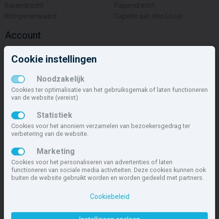
Barendrecht
Papendrecht
Krimpenerwaard
Capelle aan den IJssel
Account
Inloggen
Cookie instellingen
Inschrijven
Wachtwoord vergeten
Noodzakelijk
Overige
Cookies ter optimalisatie van het gebruiksgemak of laten functioneren
van de website (vereist)
Nieuwbouwnieuws
Statistiek
Contact
Cookies voor het anoniem verzamelen van bezoekersgedrag ter
Zakelijk
verbetering van de website.
Deze site maakt deel uit van
www.nieuwbouw-nederland.nl
, met
Marketing
meer dan 85.466 nieuwbouwwoningen in 1.621 projecten de meest
Cookies voor het personaliseren van advertenties of laten
complete nieuwbouwsite van Nederland.
functioneren van sociale media activiteiten. Deze cookies kunnen ook
buiten de website gebruikt worden en worden gedeeld met partners.
Copyright © 2007- 2026 Xitres NieuwbouwOffice B.V.
Disclaimer
|
Cookiebeleid
Privacyverklaring & Cookiebeleid
|
Cookies instellen