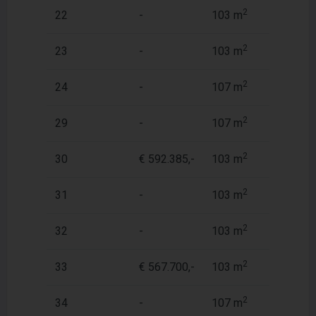
2
22
-
103 m
1
2
23
-
103 m
1
2
24
-
107 m
1
2
29
-
107 m
1
2
30
€ 592.385,-
103 m
1
2
31
-
103 m
1
2
32
-
103 m
1
2
33
€ 567.700,-
103 m
1
2
34
-
107 m
1