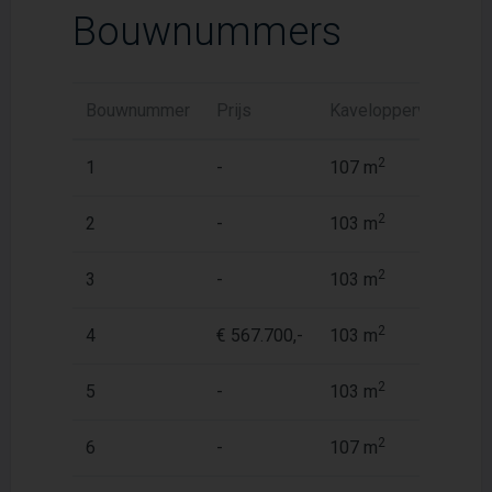
Bouwnummers
Bouwnummer
Prijs
Kaveloppervlak
W
2
1
-
107 m
1
2
2
-
103 m
1
2
3
-
103 m
1
2
4
€ 567.700,-
103 m
1
2
5
-
103 m
1
2
6
-
107 m
1