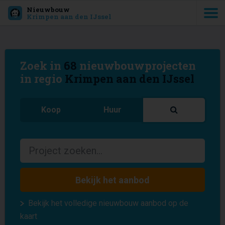
Nieuwbouw
Krimpen aan den IJssel
Zoek in
68
nieuwbouwprojecten
in regio
Krimpen aan den IJssel
Koop
Huur
Bekijk het aanbod
Bekijk het volledige nieuwbouw aanbod op de
kaart