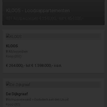
KLOOS - Loodsappartementen
101 Koopwoningen € 254.000,- tot € 464.000,-
KLOOS
Alblasserdam
Koop (232)
€ 264.000,- tot € 1.598.000,- v.o.n.
De Dijkgraaf
Krimpenerwaard > Ouderkerk aan den IJssel
Koop (32)