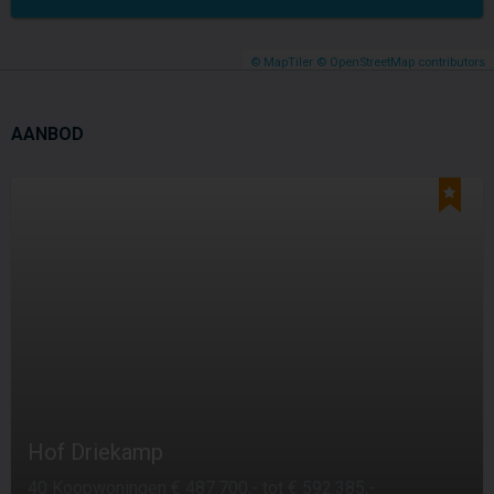
© MapTiler
© OpenStreetMap contributors
AANBOD
Hof Driekamp
40 Koopwoningen € 487.700,- tot € 592.385,-