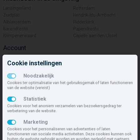
Lansingerland
Rotterdam
Zuidplas
Hendrik-Ido-Ambacht
Alblasserdam
Ridderkerk
Barendrecht
Papendrecht
Krimpenerwaard
Capelle aan den IJssel
Account
Inloggen
Cookie instellingen
Inschrijven
Wachtwoord vergeten
Noodzakelijk
Overige
Cookies ter optimalisatie van het gebruiksgemak of laten functioneren
van de website (vereist)
Nieuwbouwnieuws
Statistiek
Contact
Cookies voor het anoniem verzamelen van bezoekersgedrag ter
Zakelijk
verbetering van de website.
Deze site maakt deel uit van
www.nieuwbouw-nederland.nl
, met
Marketing
meer dan 85.466 nieuwbouwwoningen in 1.621 projecten de meest
Cookies voor het personaliseren van advertenties of laten
complete nieuwbouwsite van Nederland.
functioneren van sociale media activiteiten. Deze cookies kunnen ook
buiten de website gebruikt worden en worden gedeeld met partners.